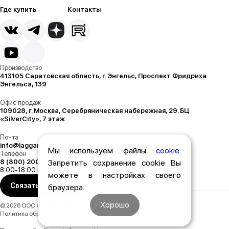
Где купить
Контакты
Производство
413105 Саратовская область, г. Энгельс, Проспект Фридриха
Энгельса, 139
Офис продаж
109028, г. Москва, Серебряническая набережная, 29. БЦ
«SilverCity», 7 этаж
Почта
info@laggartt.ru
Мы используем файлы
cookie
.
Телефон
8 (800) 200-02-03
Запретить сохранение cookie Вы
8:00-18:00 по МСК
можете в настройках своего
Связаться с нами
браузера.
Хорошо
© 2026 ООО «Термотехника Энгельс». Все права защищены.
Политика обработки персональных данных